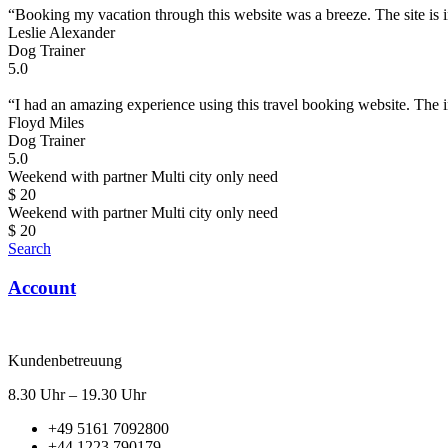
“Booking my vacation through this website was a breeze. The site is int
Leslie Alexander
Dog Trainer
5.0
“I had an amazing experience using this travel booking website. The i
Floyd Miles
Dog Trainer
5.0
Weekend with partner
Multi city only need
$
20
Weekend with partner
Multi city only need
$
20
Search
Account
Kundenbetreuung
8.30 Uhr – 19.30 Uhr
+49 5161 7092800
+44 1223 790179