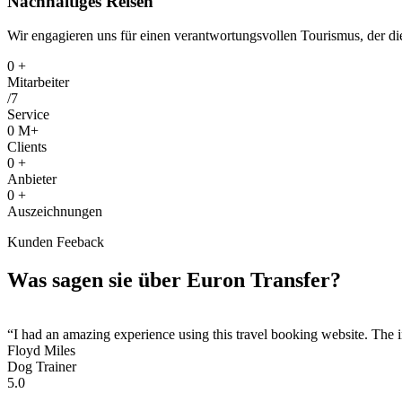
Nachhaltiges Reisen
Wir engagieren uns für einen verantwortungsvollen Tourismus, der die
0
+
Mitarbeiter
/7
Service
0
M+
Clients
0
+
Anbieter
0
+
Auszeichnungen
Kunden Feeback
Was sagen sie über Euron Transfer?
“I had an amazing experience using this travel booking website. The i
Floyd Miles
Dog Trainer
5.0